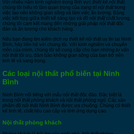
Với nhiều năm kinh nghiệm trong lĩnh vực
thiết kế nội thất
,
chúng tôi hiểu rõ tầm quan trọng của
trang trí nội thất
trong
việc tạo nên không gian sống và làm việc ấn tượng. Bằng
việc kết hợp giữa thiết kế sáng tạo và
đồ nội thất
chất lượng,
chúng tôi cam kết mang đến những
giải pháp nội thất
độc
đáo và ấn tượng cho khách hàng.
Nếu bạn đang tìm kiếm
dịch vụ thiết kế nội thất
uy tín tại Ninh
Bình, hãy liên hệ với chúng tôi. Với kinh nghiệm và chuyên
môn của mình, chúng tôi sẽ cung cấp cho bạn những
tư vấn
nội thất
tối ưu, đảm bảo không gian sống của bạn trở nên
tinh tế và sang trọng.
Các loại nội thất phổ biến tại Ninh
Bình
Ninh Bình nổi tiếng với
mẫu nội thất
độc đáo. Đặc biệt là
trong
nội thất phòng khách
và
nội thất phòng ngủ
. Các sản
phẩm
đồ nội thất Ninh Bình
được ưa chuộng. Chúng có thiết
kế tinh tế, chất liệu cao cấp và tính ứng dụng cao.
Nội thất phòng khách
Phòng khách là trái tim của ngôi nhà.
Nội thất phòng