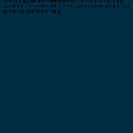
Nhìn chung,
nội thất Ninh Bình
tự hào cung cấp đa dạng
sản phẩm. Từ cổ điển đến hiện đại, đáp ứng mọi phong cách
và nhu cầu của khách hàng.