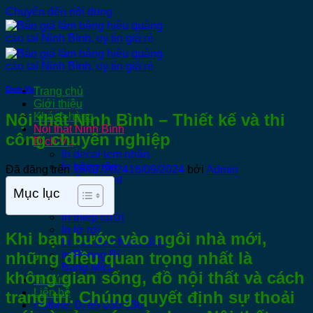
Chuyển đến nội dung
Dịch Vụ
Trang chủ
Giới thiệu
Nội thất Ninh Bình – Thiết kế và thi
Khách hàng
Nội thất Ninh Bình
công chuyên nghiệp
Dịch Vụ
In decal tem nhãn
In băng rôn
Đã đăng trên
18/07/2024
16/09/2024
bởi
Admin
In Card Visit
Mục lục
In Menu
In PP
In thiệp cưới
In tờ rơi
Khi bạn bước vào ngôi nhà mới,
In hoá đơn Ninh Bình
những điều quan trọng nhất là
In Phong Bì
Bảng Mica
không gian sống,
đồ nội thất
và cách
Tin tức
Liên hệ
trang trí. Chúng quyết định sự thoải
Hotline: 0789 030 030